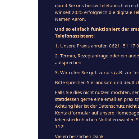
damit Sie uns besser telefonisch errei
wir seit 2025 erfolgreich die digitale T
Namen Aaron.
Und so einfach funktioniert der sm
Telefonassistent:
1. Unsere Praxis anrufen 0621- 51 17 
2. Termin, Rezeptanfrage oder ein and
aufsprechen
3. Wir rufen Sie ggf. zurück (z.B. zur 
Bitte sprechen Sie langsam und deutlic
Falls Sie dies nicht nutzen möchten, se
stattdessen gerne eine email an praxi
Achtung hier ist der Datenschutz nicht 
Kontaktformular auf unsere Homepage 
lebensbedrohlichen Notfällen wählen S
112!
Vielen herzlichen Dank