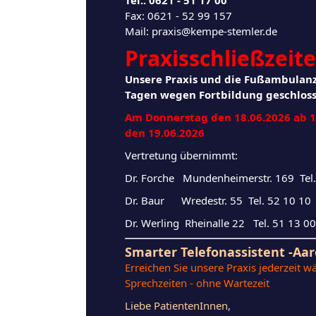
Tel.: 0621 - 51 17 00
Fax: 0621 - 52 99 157
Mail:
praxis@kempe-stemler.de
Praxisschließzeit
Unsere Praxis und die Fußambulanz
Tagen wegen Fortbildung geschlos
Am Donnerstag den 18.06.2026 ab 1
den 19.06.2026
Vertretung übernimmt:
Dr. Forche Mundenheimerstr. 169 Tel
Dr. Baur Wredestr. 55 Tel. 52 10 10
Dr. Werling Rheinalle 22 Tel. 51 13 00
Smarter Telefonassistent -Aa
Erreichen Sie unsere Praxis jederzeit 
Sprechzeiten - ohne Wartezeit
Liebe PatientenInnen,