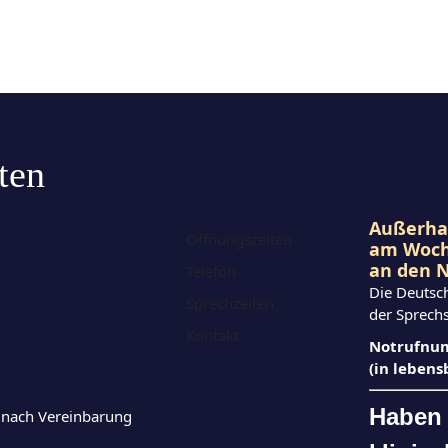
ten
Außerhal
Öffnungszeiten
am Woc
an den N
Telefon
Die Deutsc
Sprechzeiten
der Sprech
Kontakt
Notrufnum
(in leben
Haben 
d nach Vereinbarung