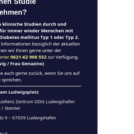
chen Studie
nehmen?
n klinische Studien durch und
für immer wieder Menschen mit
Diabetes mellitus Typ 1 oder Typ 2.
 Informationen bezüglich der aktuellen
hen wir Ihnen gerne unter der
ummer
0621-62 900 552
zur Verfügung.
ig / Frau Genazino)
ie auch gerne zurück, wenn Sie uns auf
x sprechen.
s am Ludwigsplatz
xzellenz Zentrum DDG Ludwigshafen
 / Stemler
tz 9 – 67059 Ludwigshafen
tz 9