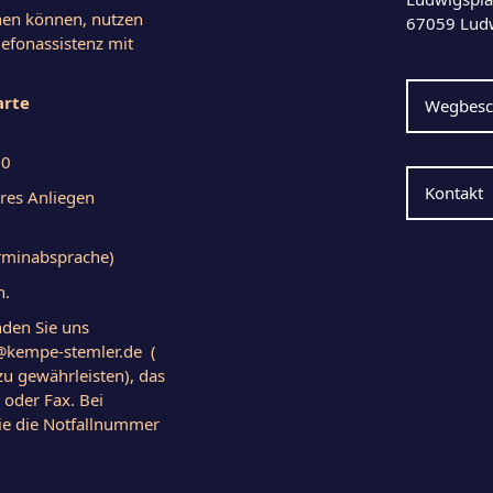
chen können, nutzen
67059 Lud
elefonassistenz mit
arte
Wegbesc
00
Kontakt
eres Anliegen
Terminabsprache)
h.
nden Sie uns
s@kempe-stemler.de (
zu gewährleisten), das
oder Fax. Bei
ie die Notfallnummer