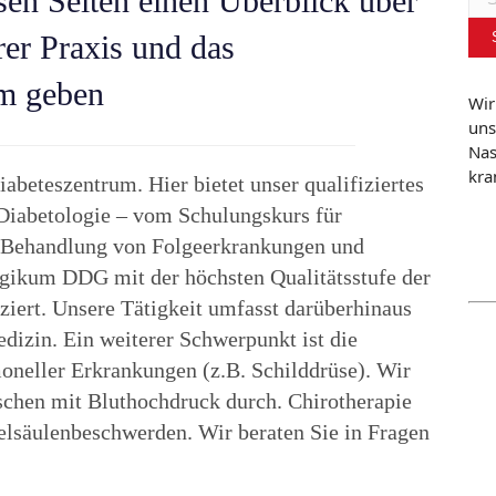
sen Seiten einen Überblick über
nac
er Praxis und das
am geben
Wir
uns
Nas
kra
abeteszentrum. Hier bietet unser qualifiziertes
iabetologie – vom Schulungskurs für
d Behandlung von Folgeerkrankungen und
ogikum DDG mit der höchsten Qualitätsstufe der
ziert. Unsere Tätigkeit umfasst darüberhinaus
dizin. Ein weiterer Schwerpunkt ist die
oneller Erkrankungen (z.B. Schilddrüse). Wir
chen mit Bluthochdruck durch. Chirotherapie
elsäulenbeschwerden. Wir beraten Sie in Fragen