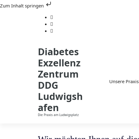
Zum Inhalt springen
S
p
r
i
n
g
Diabetes
e
Exzellenz
z
u
Zentrum
m
I
Unsere Praxis
DDG
n
Ludwigsh
h
a
afen
l
t
Die Praxis am Ludwigsplatz