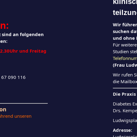
klinis
teilzu
en:
Wir führe
suchen da
 sind an folgenden
und ohne 
sen:
Für weitere
2.30Uhr und Freitag
Studien ste
Telefonn
(Frau Ludw
Wir rufen S
. 67 090 116
die Mailbo
Die Praxi
Diabetes E
ron
Drs. Kempe
während unseren
Ludwigspla
Adresse:
Ludwigspla