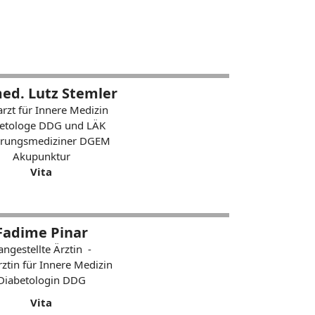
med. Lutz Stemler
rzt für Innere Medizin
etologe DDG und LÄK
hrungsmediziner DGEM
Akupunktur
Vita
Fadime Pinar
 angestellte Ärztin -
ztin für Innere Medizin
Diabetologin DDG
Vita