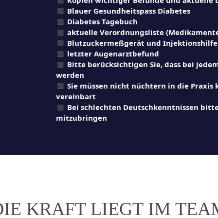
◼︎
Blauer Gesundheitspass Diabetes
◼︎
Diabetes Tagebuch
◼︎
aktuelle Verordnungsliste (Medikament
◼︎
Blutzuckermeßgerät und Injektionshilfe
◼︎
letzter Augenarztbefund
◼︎
Bitte berücksichtigen Sie, dass bei jede
werden
◼︎
Sie müssen nicht nüchtern in die Praxis 
vereinbart
◼︎
Bei schlechten Deutschkenntnissen bitte
mitzubringen
DIE KRAFT LIEGT IM TEA