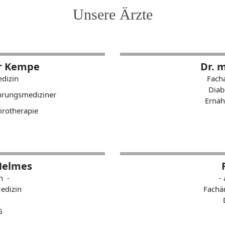
Unsere Ärzte
er Kempe
Dr. 
edizin
Facha
Diab
hrungsmediziner
Ernä
irotherapie
Helmes
n -
-
Medizin
Fachär
G