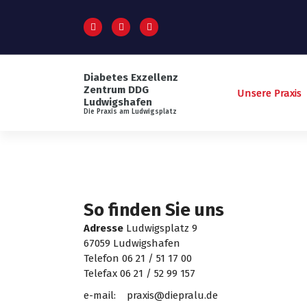
lt
S
s
p
p
r
ri
i
n
n
g
Diabetes Exzellenz
g
Zentrum DDG
e
Unsere Praxis
e
Ludwigshafen
n
z
Die Praxis am Ludwigsplatz
u
m
I
n
h
a
So finden Sie uns
l
Adresse
Ludwigsplatz 9
t
67059 Ludwigshafen
Telefon 06 21 / 51 17 00
Telefax 06 21 / 52 99 157
e-mail: praxis@diepralu.de