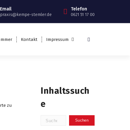
Email
Telefon
praxis@kempe-stemler.de
0621 51 17 00
nummer
Kontakt
Impressum
Inhaltssuch
E
Suchen
nach: