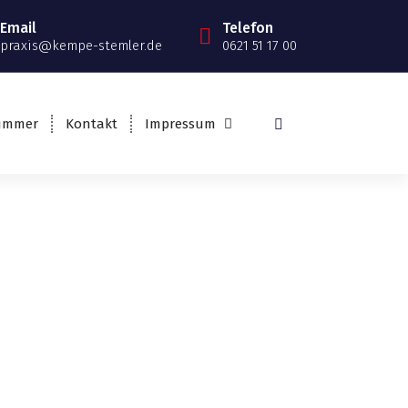
Email
Telefon
praxis@kempe-stemler.de
0621 51 17 00
nummer
Kontakt
Impressum