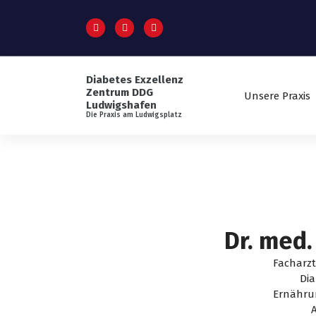
lt
S
s
p
p
r
ri
i
n
n
g
Diabetes Exzellenz
g
Zentrum DDG
e
Unsere Praxis
e
Ludwigshafen
n
z
Die Praxis am Ludwigsplatz
u
m
I
n
h
a
l
Dr. med.
t
Facharzt
Di
Ernähru