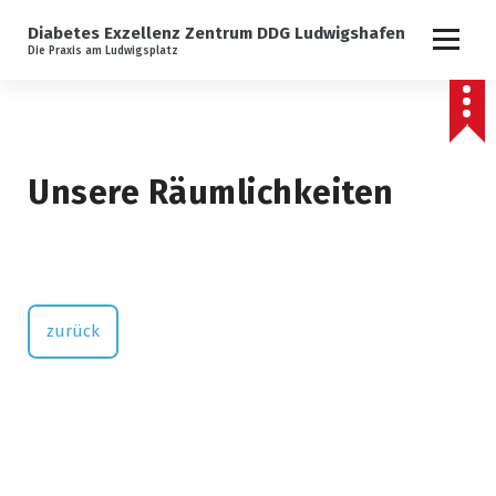
lt
S
s
Diabetes Exzellenz Zentrum DDG Ludwigshafen
p
p
Die Praxis am Ludwigsplatz
r
ri
i
n
n
g
g
e
e
n
z
Unsere Räumlichkeiten
u
m
I
n
h
a
zurück
l
t