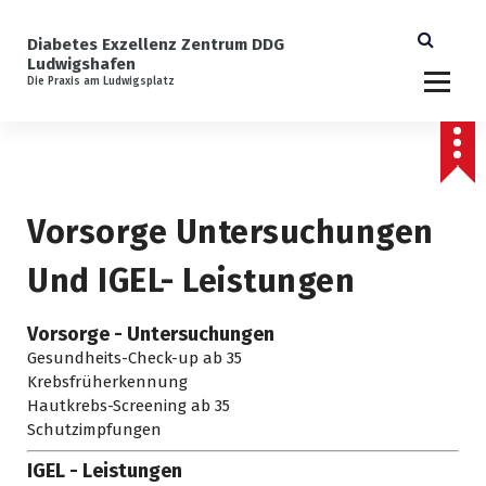
lt
S
s
p
Diabetes Exzellenz Zentrum DDG
p
r
Ludwigshafen
ri
i
Die Praxis am Ludwigsplatz
n
n
g
g
e
e
n
z
u
Vorsorge Untersuchungen
m
I
Und IGEL- Leistungen
n
h
a
Vorsorge - Untersuchungen
l
Gesundheits-Check-up ab 35
t
Krebsfrüherkennung
Hautkrebs-Screening ab 35
Schutzimpfungen
IGEL - Leistungen